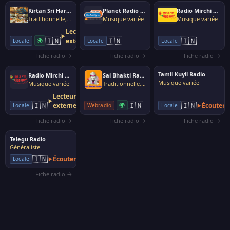
Kirtan Sri Harmandir Sahib
Planet Radio City - Hindi
Radio Mirchi 98.3
Traditionnelle, folk
Musique variée
Musique variée
Lecteur
🇮🇳
🇮🇳
🇮🇳
🌍
externe
Locale
Locale
Locale
Fiche radio →
Fiche radio →
Fiche radio →
Tamil Kuyil Radio
Radio Mirchi 98.3 Hyderabad
Sai Bhakti Radio
Musique variée
Musique variée
Traditionnelle, folk
Lecteur
🇮🇳
🇮🇳
🇮🇳
externe
🌍
Écouter
Webradio
Locale
Locale
Fiche radio →
Fiche radio →
Fiche radio →
Telegu Radio
Généraliste
🇮🇳
Écouter
Locale
Fiche radio →