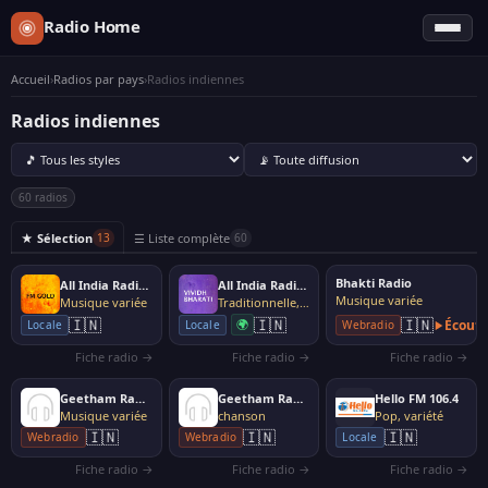
Radio Home
Accueil
›
Radios par pays
›
Radios indiennes
Radios indiennes
60 radios
★ Sélection
☰ Liste complète
13
60
Bhakti Radio
All India Radio - FM Gold
All India Radio - Vividh Bharati
Musique variée
Musique variée
Traditionnelle, folk
🇮🇳
🇮🇳
🇮🇳
🌍
Écoute
Locale
Locale
Webradio
Fiche radio →
Fiche radio →
Fiche radio →
Geetham Radio
Geetham Radio - Old Songs
Hello FM 106.4
Musique variée
chanson
Pop, variété
🇮🇳
🇮🇳
🇮🇳
Webradio
Webradio
Locale
Fiche radio →
Fiche radio →
Fiche radio →