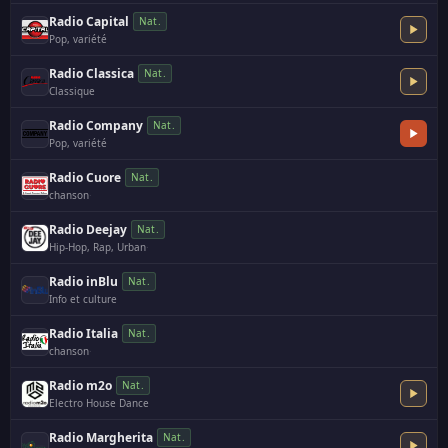
Radio Capital
Nat.
Pop, variété
Radio Classica
Nat.
Classique
Radio Company
Nat.
Pop, variété
Radio Cuore
Nat.
chanson
·
Radio Deejay
Nat.
Hip-Hop, Rap, Urban
·
Radio inBlu
Nat.
Info et culture
Radio Italia
Nat.
chanson
·
Radio m2o
Nat.
Electro House Dance
Radio Margherita
Nat.