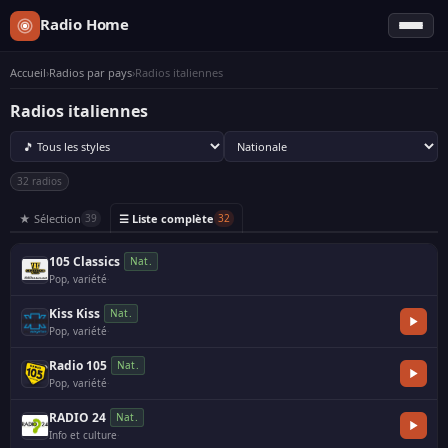
Radio Home
Accueil
›
Radios par pays
›
Radios italiennes
Radios italiennes
32 radios
★ Sélection
☰ Liste complète
39
32
105 Classics
Nat.
Pop, variété
·
Kiss Kiss
Nat.
Pop, variété
·
Radio 105
Nat.
Pop, variété
·
RADIO 24
Nat.
Info et culture
·