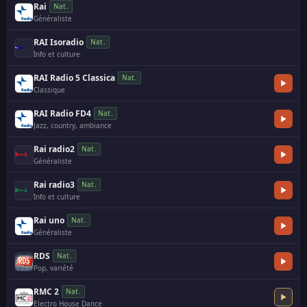
Rai
Nat.
Généraliste
·
RAI Isoradio
Nat.
Info et culture
·
RAI Radio 5 Classica
Nat.
Classique
RAI Radio FD4
Nat.
Jazz, country, ambiance
·
Rai radio2
Nat.
Généraliste
Rai radio3
Nat.
Info et culture
·
Rai uno
Nat.
Généraliste
·
RDS
Nat.
Pop, variété
·
RMC 2
Nat.
Electro House Dance
·