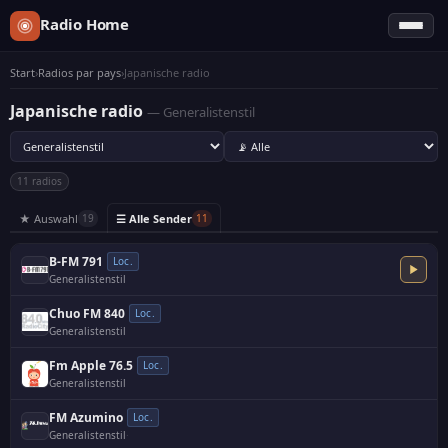
Radio Home
Start
›
Radios par pays
›
Japanische radio
Japanische radio
— Generalistenstil
11 radios
★ Auswahl
☰ Alle Sender
19
11
B-FM 791
Loc.
Generalistenstil
Chuo FM 840
Loc.
Generalistenstil
Fm Apple 76.5
Loc.
Generalistenstil
FM Azumino
Loc.
Generalistenstil
·