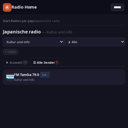
Radio Home
Start
›
Radios par pays
›
Japanische radio
Japanische radio
— Kultur und info
1 radios
★ Auswahl
☰ Alle Sender
19
1
FM Tamba 79.0
Loc.
Kultur und info