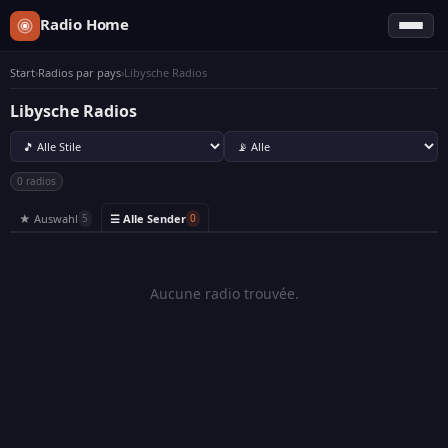
Radio Home
Start
›
Radios par pays
›
Libysche Radios
Libysche Radios
0 radios
★ Auswahl
☰ Alle Sender
5
0
Aucune radio trouvée.