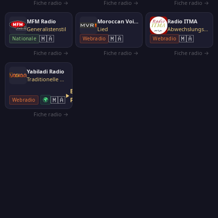
Fiche radio →
Fiche radio →
Fiche radio →
MFM Radio
Moroccan Voice Radio
Radio ITMA
Generalistenstil
Lied
Abwechslungsreiche Musik
🇲🇦
🇲🇦
🇲🇦
Nationale
Webradio
Webradio
Fiche radio →
Fiche radio →
Fiche radio →
Yabiladi Radio
Traditionelle Musik, Volksmusik
Externer
🇲🇦
🌍
Player
Webradio
Fiche radio →