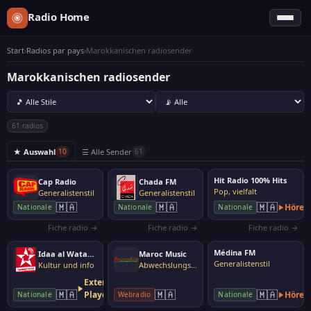
Radio Home
Start
›
Radios par pays
›
Marokkanischen radiosender
Marokkanischen radiosender
61 radios
★ Auswahl
☰ Alle Sender
10
61
Hit Radio 100% Hits
Cap Radio
Chada FM
Pop, vielfalt
Generalistenstil
Generalistenstil
🇲🇦
🇲🇦
🇲🇦
Hören
Nationale
Nationale
Nationale
Fiche radio →
Fiche radio →
Fiche radio →
Médina FM
Idaa al Watania (Radio Nationale Marocaine)
Maroc Music
Generalistenstil
Kultur und info
Abwechslungsreiche Musik
Externer
🇲🇦
🇲🇦
🇲🇦
Player
Hören
Nationale
Webradio
Nationale