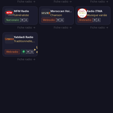
Fiche radio →
Fiche radio →
Fiche radio →
MFM Radio
Moroccan Voice Radio
Radio ITMA
Généraliste
Chanson
Musique variée
🇲🇦
🇲🇦
🇲🇦
Nationale
Webradio
Webradio
Fiche radio →
Fiche radio →
Fiche radio →
Yabiladi Radio
Traditionnelle, folk
Lecteur
🇲🇦
🌍
externe
Webradio
Fiche radio →