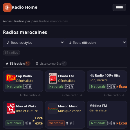
Radio Home
Accueil
›
Radios par pays
›
Radios marocaines
Radios marocaines
61 radios
★ Sélection
☰ Liste complète
10
61
Hit Radio 100% Hits
Cap Radio
Chada FM
Pop, variété
Généraliste
Généraliste
🇲🇦
🇲🇦
🇲🇦
Écout
Nationale
Nationale
Nationale
Fiche radio →
Fiche radio →
Fiche radio →
Médina FM
Idaa al Watania (Radio Nationale Marocaine)
Maroc Music
Généraliste
Info et culture
Musique variée
Lecteur
🇲🇦
🇲🇦
🇲🇦
externe
Écout
Nationale
Webradio
Nationale