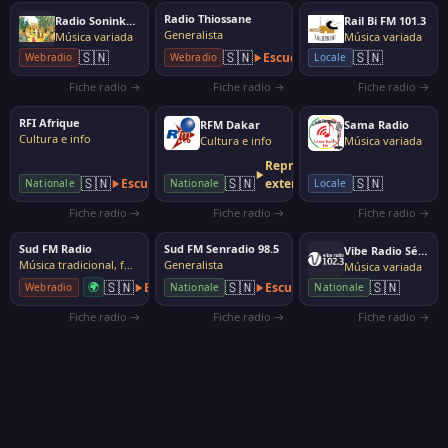
Radio Thiossane
Radio Soninkara
Rail Bi FM 101.3
Generalista
Música variada
Música variada
🇸🇳
🇸🇳
🇸🇳
Escuchar
Webradio
Webradio
Locale
Fiche radio →
Fiche radio →
Fiche radio →
RFI Afrique
RFM Dakar
Sama Radio
Cultura e info
Cultura e info
Música variada
Reproductor
🇸🇳
🇸🇳
🇸🇳
Escuchar
externo
Nationale
Nationale
Locale
Fiche radio →
Fiche radio →
Fiche radio →
Sud FM Radio
Sud FM Senradio 98.5
Vibe Radio Sénégal 102.3 FM
Música tradicional, folk
Generalista
Música variada
🇸🇳
🇸🇳
🇸🇳
🌍
Escuchar
Escuchar
Webradio
Nationale
Nationale
Fiche radio →
Fiche radio →
Fiche radio →