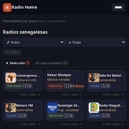
Radio Home
Inicio
›
Radios par pays
›
Radios senegalesas
Radios senegalesas
107 radios
★ Selección
☰ Lista completa
15
107
Dakar Musique
Convergence FM
Jiida fm Bakel
Música variada
Cultura e info
Generalista
🇸🇳
🇸🇳
🇸🇳
Escuchar
Nationale
Webradio
Locale
Fiche radio →
Fiche radio →
Fiche radio →
Matam FM
Nostalgie Sénégal
Radio Diaguily Rémou
Generalista
Pop, variedad
Generalista
🇸🇳
🇸🇳
🇸🇳
Locale
Nationale
Locale
Fiche radio →
Fiche radio →
Fiche radio →