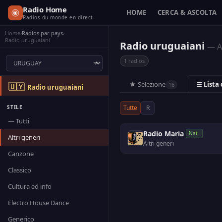
Radio Home
HOME
CERCA & ASCOLTA
Radios du monde en direct
Home
›
Radios par pays
›
Radio uruguaiani
Radio uruguaiani
— Al
1 radios
★ Selezione
☰ Lista
16
🇺🇾
Radio uruguaiani
STILE
Tutte
R
— Tutti
Radio Maria
Nat.
Altri generi
Altri generi
Canzone
Classico
Cultura ed info
Electro House Dance
Generico