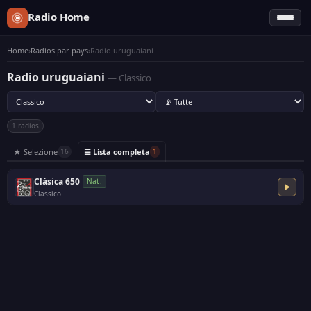
Radio Home
Home
›
Radios par pays
›
Radio uruguaiani
Radio uruguaiani
— Classico
1 radios
★ Selezione
☰ Lista completa
16
1
Clásica 650
Nat.
Classico
·