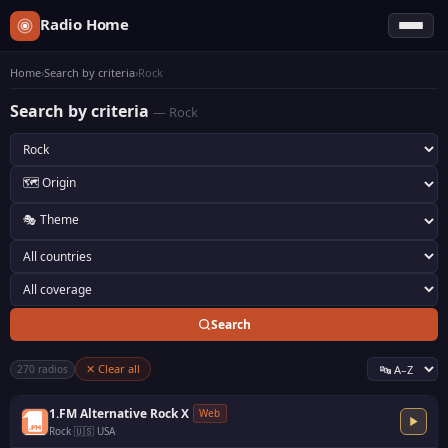
Radio Home
Home
›
Search by criteria
›
Rock
Search by criteria
— Rock
Search
✕ Clear all
270 radios
1.FM Alternative Rock X
Web
Rock
·
🇺🇸 USA
·