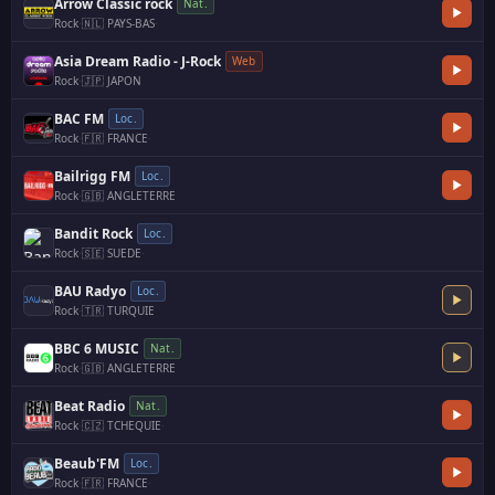
Arrow Classic rock
Nat.
Rock
·
🇳🇱 PAYS-BAS
·
Asia Dream Radio - J-Rock
Web
Rock
·
🇯🇵 JAPON
BAC FM
Loc.
Rock
·
🇫🇷 FRANCE
·
Bailrigg FM
Loc.
Rock
·
🇬🇧 ANGLETERRE
Bandit Rock
Loc.
Rock
·
🇸🇪 SUEDE
·
BAU Radyo
Loc.
Rock
·
🇹🇷 TURQUIE
BBC 6 MUSIC
Nat.
Rock
·
🇬🇧 ANGLETERRE
Beat Radio
Nat.
Rock
·
🇨🇿 TCHEQUIE
·
Beaub'FM
Loc.
Rock
·
🇫🇷 FRANCE
·