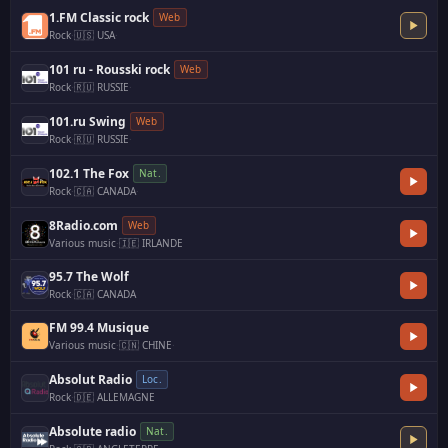
1.FM Classic rock
Web
Rock
·
🇺🇸 USA
·
101 ru - Rousski rock
Web
Rock
·
🇷🇺 RUSSIE
·
101.ru Swing
Web
Rock
·
🇷🇺 RUSSIE
·
102.1 The Fox
Nat.
Rock
·
🇨🇦 CANADA
·
8Radio.com
Web
Various music
·
🇮🇪 IRLANDE
95.7 The Wolf
Rock
·
🇨🇦 CANADA
FM 99.4 Musique
Various music
·
🇨🇳 CHINE
·
Absolut Radio
Loc.
Rock
·
🇩🇪 ALLEMAGNE
Absolute radio
Nat.