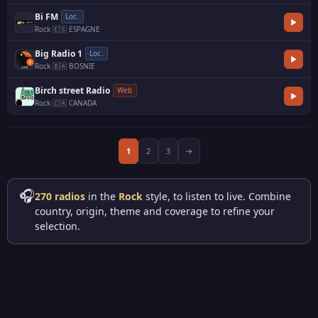
Bi FM
Loc.
Rock
·
🇪🇸 ESPAGNE
·
Big Radio 1
Loc.
Rock
·
🇧🇦 BOSNIE
Birch street Radio
Web
Rock
·
🇨🇦 CANADA
1
2
3
→
🎧
270 radios
in the
Rock
style, to listen to live. Combine
country, origin, theme and coverage to refine your
selection.