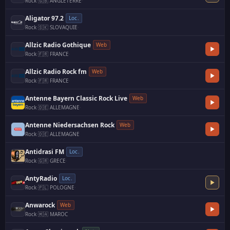
Rock
·
🇬🇧 ANGLETERRE
·
Aligator 97.2
Loc.
Rock
·
🇸🇰 SLOVAQUIE
·
Allzic Radio Gothique
Web
Rock
·
🇫🇷 FRANCE
·
Allzic Radio Rock fm
Web
Rock
·
🇫🇷 FRANCE
·
Antenne Bayern Classic Rock Live
Web
Rock
·
🇩🇪 ALLEMAGNE
·
Antenne Niedersachsen Rock
Web
Rock
·
🇩🇪 ALLEMAGNE
Antidrasi FM
Loc.
Rock
·
🇬🇷 GRECE
·
AntyRadio
Loc.
Rock
·
🇵🇱 POLOGNE
·
Anwarock
Web
Rock
·
🇲🇦 MAROC