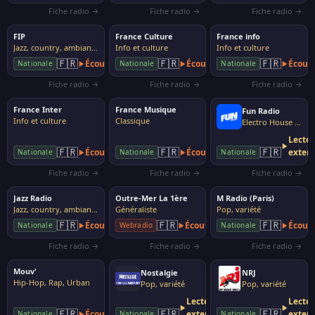
Fiche radio →
Fiche radio →
Fiche radio →
FIP
France Culture
France info
Jazz, country, ambiance
Info et culture
Info et culture
🇫🇷
🇫🇷
🇫🇷
Écouter
Écouter
Écout
Nationale
Nationale
Nationale
Fiche radio →
Fiche radio →
Fiche radio →
France Inter
France Musique
Fun Radio
Info et culture
Classique
Electro House Dance
Lecte
🇫🇷
🇫🇷
🇫🇷
Écouter
Écouter
exter
Nationale
Nationale
Nationale
Fiche radio →
Fiche radio →
Fiche radio →
Jazz Radio
Outre-Mer La 1ère
M Radio (Paris)
Jazz, country, ambiance
Généraliste
Pop, variété
🇫🇷
🇫🇷
🇫🇷
Écouter
Écouter
Écout
Nationale
Webradio
Nationale
Fiche radio →
Fiche radio →
Fiche radio →
Mouv'
Nostalgie
NRJ
Hip-Hop, Rap, Urban
Pop, variété
Pop, variété
Lecteur
Lecte
🇫🇷
🇫🇷
🇫🇷
Écouter
externe
exter
Nationale
Nationale
Nationale