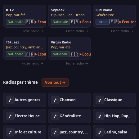
RTL2
Skyrock
Sud Radio
Pop, variété
Hip-Hop, Rap, Urban
Généraliste
🇫🇷
🇫🇷
🇫🇷
Écouter
Écouter
Écouter
Nationale
Nationale
Locale
Fiche radio →
Fiche radio →
Fiche radio →
TSF Jazz
Virgin Radio
Jazz, country, ambiance
Pop, variété
🇫🇷
🇫🇷
Écouter
Écouter
Nationale
Nationale
Fiche radio →
Fiche radio →
Radios par thème
Voir tout →
🎵
🎵
🎵
Autres genres
Chanson
Classique
🎵
🎵
🎵
Electro House Dance
Généraliste
Hip-Hop, Rap, Urban
🎵
🎵
🎵
Info et culture
Jazz, country, ambiance
Latino, salsa