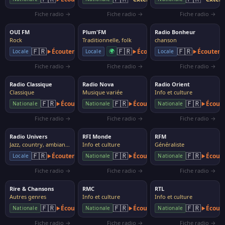
Fiche radio →
Fiche radio →
Fiche radio →
OUI FM
Plum'FM
Radio Bonheur
Rock
Traditionnelle, folk
chanson
🇫🇷
🇫🇷
🇫🇷
Écouter
🌍
Écouter
Écouter
Locale
Locale
Locale
Fiche radio →
Fiche radio →
Fiche radio →
Radio Classique
Radio Nova
Radio Orient
Classique
Musique variée
Info et culture
🇫🇷
🇫🇷
🇫🇷
Écouter
Écouter
Écout
Nationale
Nationale
Nationale
Fiche radio →
Fiche radio →
Fiche radio →
Radio Univers
RFI Monde
RFM
Jazz, country, ambiance
Info et culture
Généraliste
🇫🇷
🇫🇷
🇫🇷
Écouter
Écouter
Écout
Locale
Nationale
Nationale
Fiche radio →
Fiche radio →
Fiche radio →
Rire & Chansons
RMC
RTL
Autres genres
Info et culture
Info et culture
🇫🇷
🇫🇷
🇫🇷
Écouter
Écouter
Écout
Nationale
Nationale
Nationale
Fiche radio →
Fiche radio →
Fiche radio →