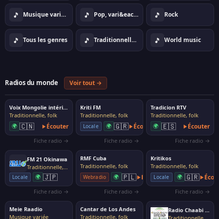
🎵
🎵
🎵
Musique vari&eacute;e
Pop, vari&eacute;t&eacute;
Rock
🎵
🎵
🎵
Tous les genres
Traditionnelle, folk
World music
Radios du monde
Voir tout →
Voix Mongolie intérieure
Kriti FM
Tradicion RTV
Traditionnelle, folk
Traditionnelle, folk
Traditionnelle, folk
🇨🇳
🇬🇷
🇪🇸
🌍
Écouter
🌍
Écouter
🌍
Écouter
Locale
Fiche radio →
Fiche radio →
Fiche radio →
RMF Cuba
Kritikos
FM 21 Okinawa
Traditionnelle, folk
Traditionnelle, folk
Traditionnelle, folk
🇯🇵
🇵🇱
🇬🇷
🌍
🌍
Écouter
🌍
Écou
Locale
Webradio
Locale
Fiche radio →
Fiche radio →
Fiche radio →
Meie Raadio
Cantar de Los Andes
Radio Chaabi Dialna
Musique variée
Traditionnelle, folk
Traditionnelle, folk