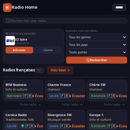
Radio Home
RADIOS PAR CRITÈRES
🎲 RADIO AU HASARD
ICI Isère
Généraliste
Écouter
Autre
Rechercher
Radios françaises
Voir tout →
35+
BFM Business
Chante France
Chérie FM
Info et culture
chanson
chanson
🇫🇷
🇫🇷
🇫🇷
Écouter
Écouter
Écout
Nationale
Locale
Nationale
Fiche radio →
Fiche radio →
Fiche radio →
Corsica Radio
Divergence FM
Europe 1
Traditionnelle, folk
Musique variée
Info et culture
🇫🇷
🇫🇷
🇫🇷
🌍
Écouter
Écouter
Écout
Locale
Locale
Nationale