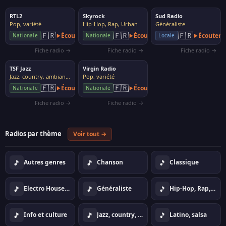
RTL2
Skyrock
Sud Radio
Pop, variété
Hip-Hop, Rap, Urban
Généraliste
🇫🇷
🇫🇷
🇫🇷
Écouter
Écouter
Écouter
Nationale
Nationale
Locale
Fiche radio →
Fiche radio →
Fiche radio →
TSF Jazz
Virgin Radio
Jazz, country, ambiance
Pop, variété
🇫🇷
🇫🇷
Écouter
Écouter
Nationale
Nationale
Fiche radio →
Fiche radio →
Radios par thème
Voir tout →
🎵
🎵
🎵
Autres genres
Chanson
Classique
🎵
🎵
🎵
Electro House Dance
Généraliste
Hip-Hop, Rap, Urban
🎵
🎵
🎵
Info et culture
Jazz, country, ambiance
Latino, salsa