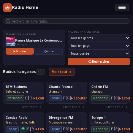
Radio Home
RADIOS PAR CRITÈRES
🎲 RADIO AU HASARD
France Musique La Contemporaine
Classique
Écouter
Autre
Rechercher
Radios françaises
Voir tout →
35+
BFM Business
Chante France
Chérie FM
Info et culture
chanson
chanson
🇫🇷
🇫🇷
🇫🇷
Écouter
Écouter
Écout
Nationale
Locale
Nationale
Fiche radio →
Fiche radio →
Fiche radio →
Corsica Radio
Divergence FM
Europe 1
Traditionnelle, folk
Musique variée
Info et culture
🇫🇷
🇫🇷
🇫🇷
🌍
Écouter
Écouter
Écout
Locale
Locale
Nationale