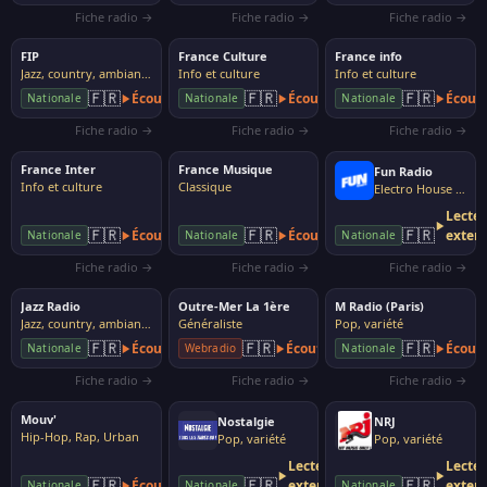
Fiche radio →
Fiche radio →
Fiche radio →
FIP
France Culture
France info
Jazz, country, ambiance
Info et culture
Info et culture
🇫🇷
🇫🇷
🇫🇷
Écouter
Écouter
Écout
Nationale
Nationale
Nationale
Fiche radio →
Fiche radio →
Fiche radio →
France Inter
France Musique
Fun Radio
Info et culture
Classique
Electro House Dance
Lecte
🇫🇷
🇫🇷
🇫🇷
Écouter
Écouter
exter
Nationale
Nationale
Nationale
Fiche radio →
Fiche radio →
Fiche radio →
Jazz Radio
Outre-Mer La 1ère
M Radio (Paris)
Jazz, country, ambiance
Généraliste
Pop, variété
🇫🇷
🇫🇷
🇫🇷
Écouter
Écouter
Écout
Nationale
Webradio
Nationale
Fiche radio →
Fiche radio →
Fiche radio →
Mouv'
Nostalgie
NRJ
Hip-Hop, Rap, Urban
Pop, variété
Pop, variété
Lecteur
Lecte
🇫🇷
🇫🇷
🇫🇷
Écouter
externe
exter
Nationale
Nationale
Nationale