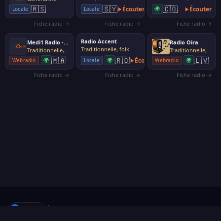
🇨🇴
🇷🇸
🇸🇾
Écouter
🌍
Écouter
Locale
Locale
Fiche radio →
Fiche radio →
Fiche radio →
Radio Accent
Medi1 Radio - Andalouse
Radio Oira
Traditionnelle, folk
Traditionnelle, folk
Traditionnelle, folk
🇲🇦
🇷🇴
🇱🇻
🌍
🌍
Écouter
🌍
Webradio
Locale
Webradio
Fiche radio →
Fiche radio →
Fiche radio →
f
Suivre
·
À propos
·
Proposer une radio
·
Contact
·
Confidentialité
·
Cookies
·
Gérer mes cookies