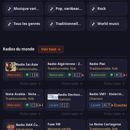
🎵
🎵
🎵
Musique vari&eacute;e
Pop, vari&eacute;t&eacute;
Rock
🎵
🎵
🎵
Tous les genres
Traditionnelle, folk
World music
Radios du monde
Voir tout →
Radio Algérienne - Zaman FM
Radio Plai
Radio Sai Asia
Traditionnelle, folk
Traditionnelle, folk
Traditionnelle, folk
🇮🇳
🇩🇿
🇲🇩
🌍
🌍
Écouter
🌍
É
Webradio
Nationale
Nationale
Fiche radio →
Fiche radio →
Fiche radio →
Nota Arabia - Nota Magharibia
Radio VM1 - Steiermark
Radio Dechovka
Traditionnelle, folk
Chanson
chanson
🇨🇦
🇨🇿
🇦🇹
🌍
Écouter
Écouter
Webradio
Locale
Locale
Fiche radio →
Fiche radio →
Fiche radio →
Fuse FM
La Reina Cartagena
Radio DAK Ćuprija
Musique variée
Traditionnelle, folk
Généraliste