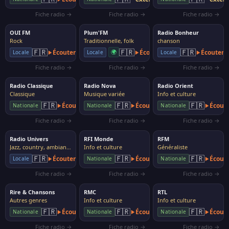
Fiche radio →
Fiche radio →
Fiche radio →
OUI FM
Plum'FM
Radio Bonheur
Rock
Traditionnelle, folk
chanson
🇫🇷
🇫🇷
🇫🇷
Écouter
🌍
Écouter
Écouter
Locale
Locale
Locale
Fiche radio →
Fiche radio →
Fiche radio →
Radio Classique
Radio Nova
Radio Orient
Classique
Musique variée
Info et culture
🇫🇷
🇫🇷
🇫🇷
Écouter
Écouter
Écout
Nationale
Nationale
Nationale
Fiche radio →
Fiche radio →
Fiche radio →
Radio Univers
RFI Monde
RFM
Jazz, country, ambiance
Info et culture
Généraliste
🇫🇷
🇫🇷
🇫🇷
Écouter
Écouter
Écout
Locale
Nationale
Nationale
Fiche radio →
Fiche radio →
Fiche radio →
Rire & Chansons
RMC
RTL
Autres genres
Info et culture
Info et culture
🇫🇷
🇫🇷
🇫🇷
Écouter
Écouter
Écout
Nationale
Nationale
Nationale
Fiche radio →
Fiche radio →
Fiche radio →