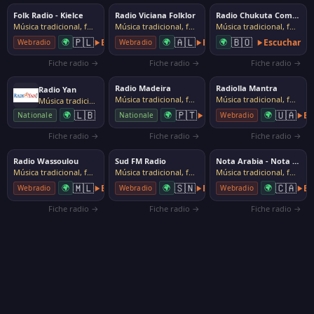
Folk Radio - Kielce
Radio Viciana Folklor
Radio Chukuta Comunicaciones
Música tradicional, folk
Música tradicional, folk
Música tradicional, folk
🇵🇱
🇦🇱
🇧🇴
🌍
Escuchar
🌍
Escuchar
🌍
Escuchar
Webradio
Webradio
Fiche radio →
Fiche radio →
Fiche radio →
Radio Madeira
Radiolla Mantra
Radio Yan
Música tradicional, folk
Música tradicional, folk
Música tradicional, folk
🇱🇧
🇵🇹
🇺🇦
🌍
🌍
Escuchar
🌍
Es
Nationale
Nationale
Webradio
Fiche radio →
Fiche radio →
Fiche radio →
Radio Wassoulou
Sud FM Radio
Nota Arabia - Nota Magharibia
Música tradicional, folk
Música tradicional, folk
Música tradicional, folk
🇲🇱
🇸🇳
🇨🇦
🌍
Escuchar
🌍
Escuchar
🌍
Es
Webradio
Webradio
Webradio
Fiche radio →
Fiche radio →
Fiche radio →