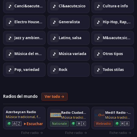
🎵
🎵
🎵
Canci&oacute;n
Cl&aacute;sico
Cultura e info
🎵
🎵
🎵
Electro House Dance
Generalista
Hip-Hop, Rap, Urban
🎵
🎵
🎵
Jazz y ambiente
Latino, salsa
M&uacute;sica tradicional, folk
🎵
🎵
🎵
Música del mundo
Música variada
Otros tipos
🎵
🎵
🎵
Pop, variedad
Rock
Todos stilas
Radios del mundo
Ver todo →
Azerbaycan Radio
Radio Ciudadana
Medi1 Radio - Andalouse
Música tradicional, folk
Música tradicional, folk
Música tradicional, folk
🇦🇿
🇲🇽
🇲🇦
🌍
Escuchar
🌍
🌍
Nationale
Webradio
Fiche radio →
Fiche radio →
Fiche radio →