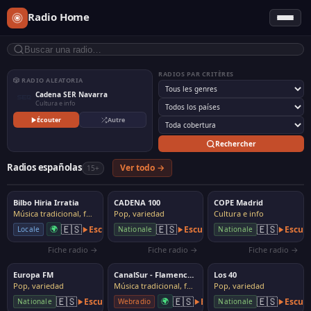
Radio Home
RADIOS PAR CRITÈRES
🎲 RADIO ALEATORIA
Cadena SER Navarra
Cultura e info
Écouter
Autre
Rechercher
Radios españolas
Ver todo →
15+
Bilbo Hiria Irratia
CADENA 100
COPE Madrid
Música tradicional, folk
Pop, variedad
Cultura e info
🇪🇸
🇪🇸
🇪🇸
🌍
Escuchar
Escuchar
Escuc
Locale
Nationale
Nationale
Fiche radio →
Fiche radio →
Fiche radio →
Europa FM
CanalSur - Flamenco Radio
Los 40
Pop, variedad
Música tradicional, folk
Pop, variedad
🇪🇸
🇪🇸
🇪🇸
Escuchar
🌍
Escuchar
Escuc
Webradio
Nationale
Nationale