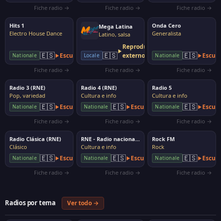
Fiche radio →
Fiche radio →
Fiche radio →
Hits 1
Onda Cero
Mega Latina
Electro House Dance
Generalista
Latino, salsa
Reproductor
🇪🇸
🇪🇸
🇪🇸
Escuchar
externo
Escuc
Nationale
Locale
Nationale
Fiche radio →
Fiche radio →
Fiche radio →
Radio 3 (RNE)
Radio 4 (RNE)
Radio 5
Pop, variedad
Cultura e info
Cultura e info
🇪🇸
🇪🇸
🇪🇸
Escuchar
Escuchar
Escuc
Nationale
Nationale
Nationale
Fiche radio →
Fiche radio →
Fiche radio →
Radio Clásica (RNE)
RNE - Radio nacional de España
Rock FM
Clásico
Cultura e info
Rock
🇪🇸
🇪🇸
🇪🇸
Escuchar
Escuchar
Escuc
Nationale
Nationale
Nationale
Fiche radio →
Fiche radio →
Fiche radio →
Radios por tema
Ver todo →